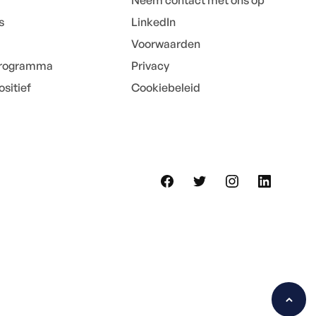
Neem contact met ons op
s
LinkedIn
Voorwaarden
programma
Privacy
sitief
Cookiebeleid