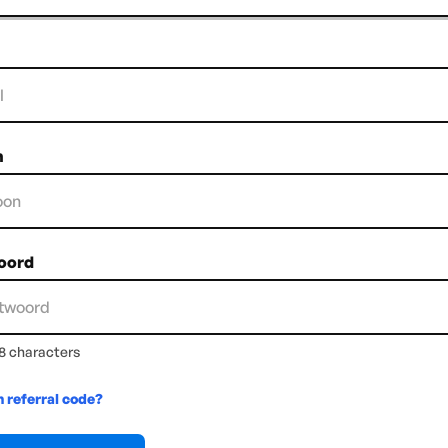
n
oord
 characters
n referral code?