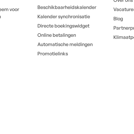
Over ons
Beschikbaarheidskalender
eem voor
Vacature
n
Kalender synchronisatie
Blog
Directe boekingswidget
Partner
Online betalingen
Klimaatpo
Automatische meldingen
Promotielinks